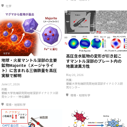
化学
高圧含水鉱物の変形が引き起こ
地球・火星マントル深部の主要
すマントル深部のプレート内の
鉱物Majorite（メージャライ
地震波異方性
ト）に含まれる三価鉄量を高圧
実験で解明
May 20, 2026
所属:
愛媛大学先端研究院地球深部ダイナミクス研
June 17, 2026
究センター
所属:
愛媛大学先端研究院地球深部ダイナミクス研
環境・地球科学
究センター・特任講師
環境・地球科学