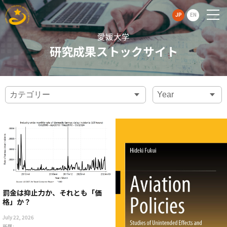
JP
EN
愛媛大学
研究成果ストックサイト
罰金は抑止力か、それとも「価
格」か？
July 22, 2026
所属: