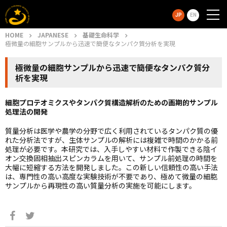
JP
EN
HOME
JAPANESE
基礎生命科学
極微量の細胞サンプルから迅速で簡便なタンパク質分析を実現
極微量の細胞サンプルから迅速で簡便なタンパク質分
析を実現
細胞プロテオミクスやタンパク質構造解析のための画期的サンプル
処理法の開発
質量分析は医学や農学の分野で広く利用されているタンパク質の優
れた分析法ですが、生体サンプルの解析には複雑で時間のかかる前
処理が必要です。本研究では、入手しやすい材料で作製できる陰イ
オン交換固相抽出スピンカラムを用いて、サンプル前処理の時間を
大幅に短縮する方法を開発しました。この新しい信頼性の高い手法
は、専門性の高い高度な実験技術が不要であり、極めて微量の細胞
サンプルから再現性の高い質量分析の実施を可能にします。