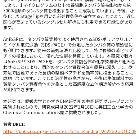
により、1マイクログラムのヒト培養細胞タンパク質抽出物から約
7000種類のタンパク質を検出することに成功しています。今後、小
型化したStageTipを用いた前処理条件を確立することにより、近年
関心が高まっているシングルセル解析にも利用できる可能性があり
ます。
AnExSPは、タンパク質実験でよく使用されるSDS-ポリアクリルア
ミドゲル電気泳動（SDS-PAGE）で分離したタンパク質の前処理に
も利用できます。従来の前処理法と比較して、特に長鎖の消化ペプ
チドの検出において、優れた性能を発揮しています。本研究で我々
はAnExSPとSDS-PAGEを、タンパク質複合体の化学架橋法と組み合
わせることにより、目的のタンパク質複合体を簡易に精製して、従
来法で困難であった長鎖の架橋ペプチドを効率的に検出することに
成功しています。こうした汎用性の高さから、今後は生体試料中の
微量タンパク質複合体を対象とした高感度な立体構造解析への応用
が期待できます。
本研究は、愛媛大学とかずさDNA研究所の共同研究グループにより
実施されたもので、研究成果は2022年1月18日に英国王立化学会の
Chemical Communications誌に掲載されました。
参考 URL1:
https://pubs.rsc.org/en/content/articlelanding/2022/CC/D1CC05