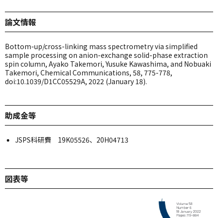
論文情報
Bottom-up/cross-linking mass spectrometry via simplified
sample processing on anion-exchange solid-phase extraction
spin column, Ayako Takemori, Yusuke Kawashima, and Nobuaki
Takemori, Chemical Communications, 58, 775-778,
doi:10.1039/D1CC05529A, 2022 (January 18).
助成金等
JSPS科研費 19K05526、20H04713
図表等