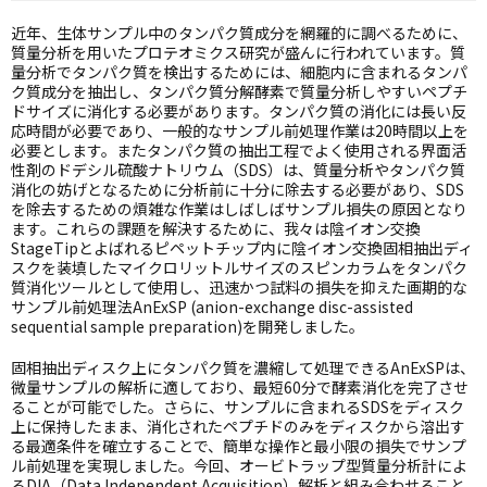
近年、生体サンプル中のタンパク質成分を網羅的に調べるために、
質量分析を用いたプロテオミクス研究が盛んに行われています。質
量分析でタンパク質を検出するためには、細胞内に含まれるタンパ
ク質成分を抽出し、タンパク質分解酵素で質量分析しやすいペプチ
ドサイズに消化する必要があります。タンパク質の消化には長い反
応時間が必要であり、一般的なサンプル前処理作業は20時間以上を
必要とします。またタンパク質の抽出工程でよく使用される界面活
性剤のドデシル硫酸ナトリウム（SDS）は、質量分析やタンパク質
消化の妨げとなるために分析前に十分に除去する必要があり、SDS
を除去するための煩雑な作業はしばしばサンプル損失の原因となり
ます。これらの課題を解決するために、我々は陰イオン交換
StageTipとよばれるピペットチップ内に陰イオン交換固相抽出ディ
スクを装填したマイクロリットルサイズのスピンカラムをタンパク
質消化ツールとして使用し、迅速かつ試料の損失を抑えた画期的な
サンプル前処理法AnExSP (anion-exchange disc-assisted
sequential sample preparation)を開発しました。
固相抽出ディスク上にタンパク質を濃縮して処理できるAnExSPは、
微量サンプルの解析に適しており、最短60分で酵素消化を完了させ
ることが可能でした。さらに、サンプルに含まれるSDSをディスク
上に保持したまま、消化されたペプチドのみをディスクから溶出す
る最適条件を確立することで、簡単な操作と最小限の損失でサンプ
ル前処理を実現しました。今回、オービトラップ型質量分析計によ
るDIA（Data Independent Acquisition）解析と組み合わせること