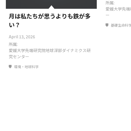
所属:
愛媛大学先端
月は私たちが思うよりも鉄が多
ー
い？
基礎生命科学
April 13, 2026
所属:
愛媛大学先端研究院地球深部ダイナミクス研
究センター
環境・地球科学