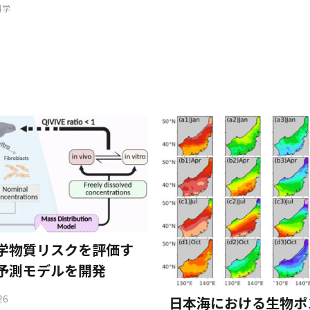
科学
学物質リスクを評価す
予測モデルを開発
26
日本海における生物ポ