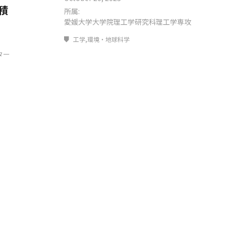
積
所属:
愛媛大学大学院理工学研究科理工学専攻
工学,環境・地球科学
ター