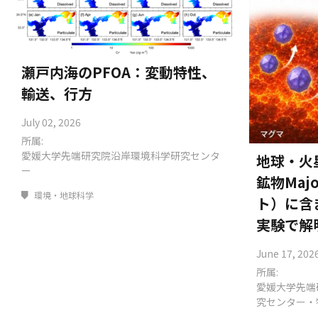
瀬戸内海のPFOA：変動特性、
輸送、行方
July 02, 2026
所属:
愛媛大学先端研究院沿岸環境科学研究センタ
地球・火
ー
鉱物Maj
環境・地球科学
ト）に含
実験で解
June 17, 202
所属:
愛媛大学先端
究センター・