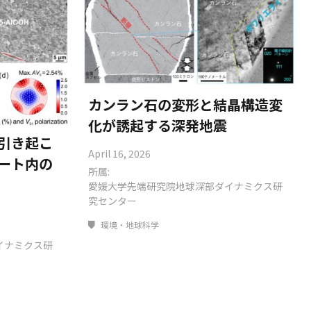
カンラン石の変形と結晶構造変
化が誘起する深発地震
引き起こ
April 16, 2026
ート内の
所属:
愛媛大学先端研究院地球深部ダイナミクス研
究センター
環境・地球科学
イナミクス研