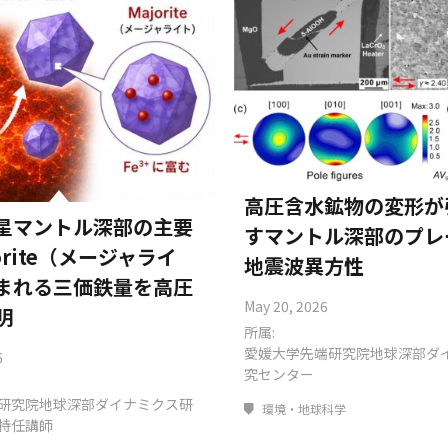
高圧含水鉱物の変形が
星マントル深部の主要
すマントル深部のプレ
orite（メージャライ
地震波異方性
まれる三価鉄量を高圧
May 20, 2026
明
所属:
愛媛大学先端研究院地球深部ダ
6
究センター
研究院地球深部ダイナミクス研
環境・地球科学
特任講師