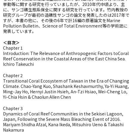
挙動等に関する研究を行っていましたが、2010年代中頃より、主
に、サンゴ礁生態系保全に関する研究を行っています。竹内教授の
研究グループが最初の造礁性サンゴの論文を発表したのは2017年で
すが、本書の他に、その後の6年で計16編の原著論文をMarine
Pollution Bulletin、Science of Total Environment等の学術誌に
発表しています。
＜目次＞
Chapter 1
Introduction: The Relevance of Anthropogenic Factors toCoral
Reef Conservation in the Coastal Areas of the East China Sea.
Ichiro Takeuchi
Chapter 2
Transitional Coral Ecosystem of Taiwan in the Era of Changing
Climate. Chao-Yang Kuo, Shashank Keshavmurthy, Ya-Yi Huang,
Ming-Jay Ho, Hernyi Justin Hsieh, An-Tzi Hsiao, Wei-Cheng Lo,
Yi-Chia Hsin & Chaolun Allen Chen
Chapter 3
Dynamics of Coral Reef Communities in the Sekisei Lagoon,
Japan, Following the Severe Mass Bleaching Event of 2016.
Mariyam Shidha Afzal, Kana Ikeda, Mitsuhiro Ueno & Takashi
Nakamura