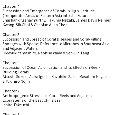
Chapter 4
Succession and Emergence of Corals in High-Latitude
(Temperate) Areas of Eastern Asia into the Future.
Shashank Keshavmurthy, Takuma Mezaki, James Davis Reimer,
Kwang-Sik Choi & Chaolun Allen Chen
Chapter 5
Succession and Spread of Coral Diseases and Coral-Killing
Sponges with Special Reference to Microbes in Southeast Asia
and Adjacent Waters.
Hideyuki Yamashiro, Naohisa Wada & Sen-Lin Tang
Chapter 6
Succession of Ocean Acidification and its Effects on Reef-
Building Corals.
Atsushi Suzuki, Akira Iguchi, Kazuhiko Sakai, Masahiro Hayashi
& Yukihiro Nojiri
Chapter 7
Anthropogenic Stresses in Coral Reefs and Adjacent
Ecosystems of the East China Sea.
Ichiro Takeuchi
Chapter 8