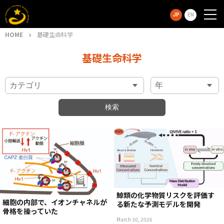
JP
EN
HOME
基礎生命科学
基礎生命科学
鯨類の化学物質リスクを評価す
細胞の内部で、イオンチャネルが
る新たな予測モデルを開発
骨格を操っていた
March 30, 2026