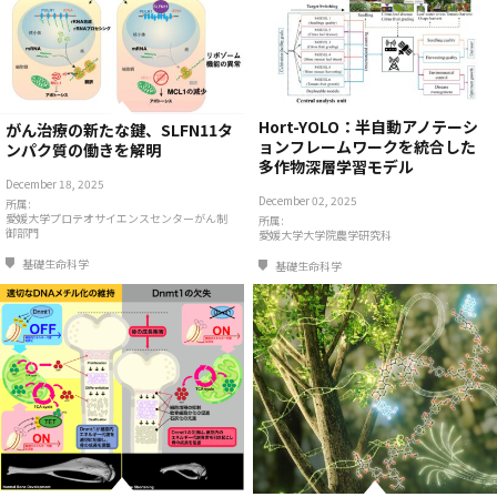
Hort-YOLO：半自動アノテーシ
がん治療の新たな鍵、SLFN11タ
ョンフレームワークを統合した
ンパク質の働きを解明
多作物深層学習モデル
December 18, 2025
December 02, 2025
所属:
愛媛大学プロテオサイエンスセンターがん制
所属:
御部門
愛媛大学大学院農学研究科
基礎生命科学
基礎生命科学