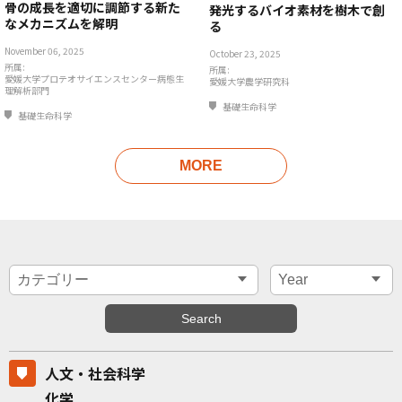
骨の成長を適切に調節する新た
発光するバイオ素材を樹木で創
なメカニズムを解明
る
November 06, 2025
October 23, 2025
所属:
所属:
愛媛大学プロテオサイエンスセンター病態生
愛媛大学農学研究科
理解析部門
基礎生命科学
基礎生命科学
MORE
人文・社会科学
化学