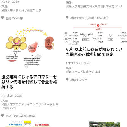
May 14, 2026
所属:
愛媛大学先端研究院沿岸環境科学研究センタ
所属:
ー
愛媛大学医学部分子細胞生理学
基礎生命科学,環境・地球科学
基礎生命科学
60年以上前に存在が知られてい
た酵素の正体を初めて同定
February 27, 2026
所属:
愛媛大学大学院農学研究科
脂肪組織におけるアロマターゼ
基礎生命科学
はリン代謝を制御して骨量を維
持する
March 24, 2026
所属:
愛媛大学プロテオサイエンスセンター病態生
理解析部門
基礎生命科学,臨床医学