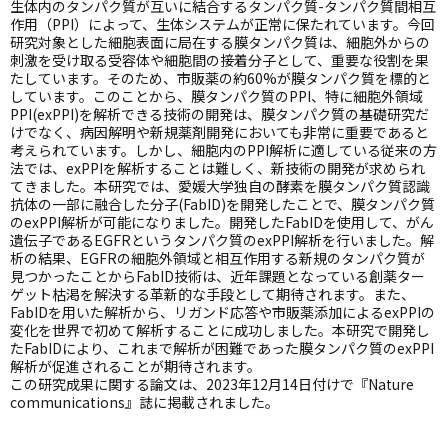
生体内のタンパク質が互いに結合するタンパク質-タンパク質間相互
作用（PPI）によって、生体システムが正常に保たれています。今回
研究対象とした細胞表面に局在する膜タンパク質は、細胞外からの
刺激を受け取る受容体や細胞間の接着分子として、重要な役割を果
たしています。そのため、市販薬の約60%が膜タンパク質を標的と
しています。このことから、膜タンパク質のPPI、特に細胞外領域
PPI(exPPI)を解析できる技術の開発は、膜タンパク質の基礎研究だ
けでなく、病因解明や新規薬剤開発においても非常に重要であると
考えられています。しかし、細胞内のPPI解析に適している従来の方
法では、exPPIを解析することは難しく、新技術の開発が求められ
てきました。本研究では、愛媛大学独自の酵素を膜タンパク質認識
抗体の一部に融合した分子(FabID)を開発したことで、膜タンパク質
のexPPI解析が可能になりました。開発したFabIDを使用して、がん
遺伝子であるEGFRというタンパク質のexPPI解析を行いました。解
析の結果、EGFRの細胞外領域と相互作用する新規のタンパク質が
見つかったことからFabID技術は、近年課題となっている創薬ター
ゲット枯渇を解決する革新的な手段として期待されます。また、
FabIDを用いた解析から、リガンド応答や市販薬添加によるexPPIの
変化を世界で初めて解析することに成功しました。本研究で開発し
たFabIDにより、これまで解析が困難であった膜タンパク質のexPPI
解析が促進されることが期待されます。
この研究成果に関する論文は、2023年12月14日付けで『Nature
communications』誌に掲載されました。