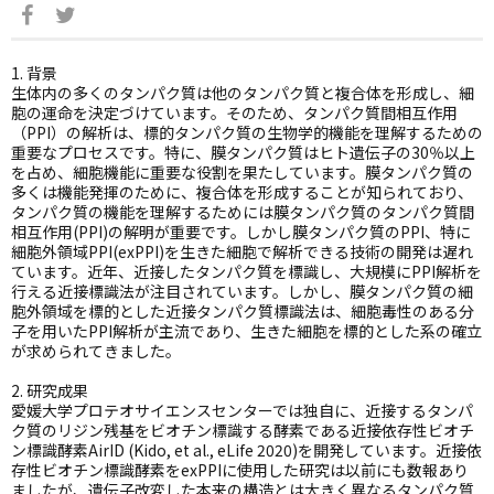
1. 背景
生体内の多くのタンパク質は他のタンパク質と複合体を形成し、細
胞の運命を決定づけています。そのため、タンパク質間相互作用
（PPI）の解析は、標的タンパク質の生物学的機能を理解するための
重要なプロセスです。特に、膜タンパク質はヒト遺伝子の30％以上
を占め、細胞機能に重要な役割を果たしています。膜タンパク質の
多くは機能発揮のために、複合体を形成することが知られており、
タンパク質の機能を理解するためには膜タンパク質のタンパク質間
相互作⽤(PPI)の解明が重要です。しかし膜タンパク質のPPI、特に
細胞外領域PPI(exPPI)を生きた細胞で解析できる技術の開発は遅れ
ています。近年、近接したタンパク質を標識し、大規模にPPI解析を
行える近接標識法が注目されています。しかし、膜タンパク質の細
胞外領域を標的とした近接タンパク質標識法は、細胞毒性のある分
子を用いたPPI解析が主流であり、生きた細胞を標的とした系の確立
が求められてきました。
2. 研究成果
愛媛大学プロテオサイエンスセンターでは独自に、近接するタンパ
ク質のリジン残基をビオチン標識する酵素である近接依存性ビオチ
ン標識酵素AirID (Kido, et al., eLife 2020)を開発しています。近接依
存性ビオチン標識酵素をexPPIに使用した研究は以前にも数報あり
ましたが、遺伝子改変した本来の構造とは大きく異なるタンパク質