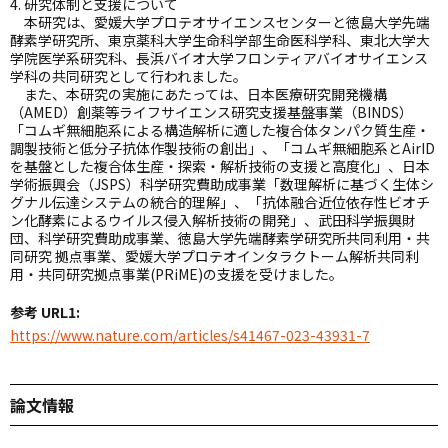
4. 研究体制と支援について
本研究は、愛媛大学プロテオサイエンスセンターと徳島大学先端
酵素学研究所、東京薬科大学生命科学部生命医科学科、東北大学大
学院医学系研究科、長浜バイオ大学フロンティアバイオサイエンス
学科の共同研究として行われました。
また、本研究の実施にあたっては、日本医療研究開発機構
（AMED）創薬等ライフサイエンス研究支援基盤事業（BINDS）
「コムギ無細胞系による構造解析に適した複合体タンパク質生産・
調製技術と低分子抗体作製技術の創出」、「コムギ無細胞系とAirID
を基盤とした複合体生産・探索・解析技術の支援と高度化」、日本
学術振興会（JSPS）科学研究費助成事業「数理解析に基づく生体シ
グナル伝達システムの統合的理解」、「抗体融合近位依存性ビオチ
ン化酵素によるウイルス侵入解析技術の開発」、武田科学振興財
団、科学研究費助成事業、徳島大学先端酵素学研究所共同利用・共
同研究 拠点事業、愛媛大学プロテオインタラクトーム解析共同利
用・共同研究拠点事業(PRiME)の支援を受けました。
参考 URL1:
https://www.nature.com/articles/s41467-023-43931-7
論文情報