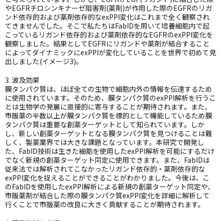
やEGFRチロシンキナーゼ阻害剤(薬剤)が作用した際のEGFRのリガ
ンド依存的および薬剤依存的なexPPI変化はこれまで全く観察され
てきませんでした。そこで私たちはFabIDを用いて培養細胞内で起
こっているリガンド依存的および薬剤依存的なEGFRのexPPI変化を
観察しました。結果としてEGFRにリガンドや薬剤が結合すること
によってダイナミックにexPPIが変化していることを世界で初めて見
出しました(イメージ3)。
3. 波及効果
膜タンパク質は、ほぼ全ての生物で細胞内外の情報を伝達するため
に使用されています。そのため、膜タンパク質のexPPI解析を行うこ
とは生物学の発展に直接的に寄与することが期待されます。また、
市販薬の半数以上が膜タンパク質を標的として機能しているため膜
タンパク質は重要な創薬ターゲットとして知られています。しか
し、新しい創薬ターゲットとなる膜タンパク質を見つけることは難
しく、製薬業界では大きな課題となっています。本研究で開発し
た、FabID技術は生きた細胞を使用したexPPI解析を可能にするだけ
でなく新規の創薬ターゲット同定に使用できます。また、FabIDは
従来法では解析されてこなかったリガンド依存的・薬剤依存的な
exPPI変化を捉えることができることがわかりました。今後は、こ
のFabIDを使用したexPPI解析による新規の創薬ターゲット同定や、
市販薬剤が結合した際の膜タンパク質exPPI変化を詳細に解析して
行くことで市販薬の改良に大きく貢献することが期待されます。