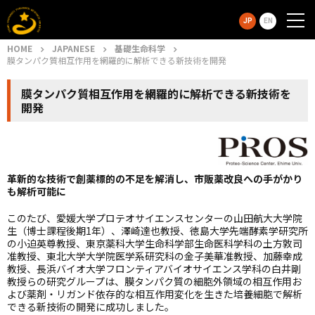
JP
EN
HOME
JAPANESE
基礎生命科学
膜タンパク質相互作用を網羅的に解析できる新技術を開発
膜タンパク質相互作用を網羅的に解析できる新技術を
開発
革新的な技術で創薬標的の不足を解消し、市販薬改良への手がかり
も解析可能に
このたび、愛媛大学プロテオサイエンスセンターの山田航大大学院
生（博士課程後期1年）、澤崎達也教授、徳島大学先端酵素学研究所
の小迫英尊教授、東京薬科大学生命科学部生命医科学科の土方敦司
准教授、東北大学大学院医学系研究科の金子美華准教授、加藤幸成
教授、長浜バイオ大学フロンティアバイオサイエンス学科の白井剛
教授らの研究グループは、膜タンパク質の細胞外領域の相互作用お
よび薬剤・リガンド依存的な相互作用変化を生きた培養細胞で解析
できる新技術の開発に成功しました。