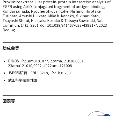
Proximity extracellular protein-protein interaction analysis of
EGFR using AirID-conjugated fragment of antigen binding,
Kohdai Yamada, Ryouhei Shioya, Kohei Nishino, Hirotake
Furihata, Atsushi Hijikata, Mika K. Kaneko, Yukinari Kato,
Tsuyoshi Shirai, Hidetaka Kosako & Tatsuya Sawasaki, Nat
Commun, 14(1):8301. doi: 10.1038/s41467-023-43931-7. 2023
Dec 14;
助成金等
BINDS JP21am0101077, 22ama121010j0001,
23ama121010j0002, JP22ama121008
JSPS科研費 19H03218, JP21K19230
武田科学振興財団
図表等