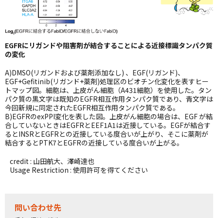
EGFRにリガンドや阻害剤が結合することによる近接標識タンパク質
の変化
A)DMSO(リガンドおよび薬剤添加なし) 、EGF(リガンド)、
EGF+Gefitinib(リガンド+薬剤)処理区のビオチン化変化を表すヒー
トマップ図。細胞は、上皮がん細胞（A431細胞）を使用した。タン
パク質の黒文字は既知のEGFR相互作用タンパク質であり、青文字は
今回新規に同定されたEGFR相互作用タンパク質である。
B)EGFRのexPPI変化を表した図。上皮がん細胞の場合は、EGF が結
合していないときはEGFRとEEF1A1は近接している。EGFが結合す
るとINSRとEGFRとの近接している度合いが上がり、そこに薬剤が
結合するとPTK7とEGFRの近接している度合いが上がる。
credit : 山田航大、澤崎達也
Usage Restriction : 使用許可を得てください
問い合わせ先