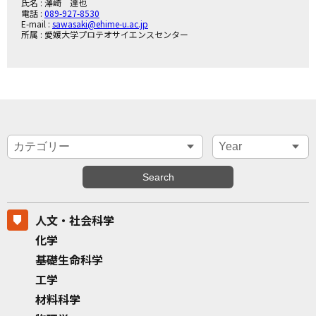
氏名 : 澤崎 達也
電話 :
089-927-8530
E-mail :
sawasaki@ehime-u.ac.jp
所属 : 愛媛大学プロテオサイエンスセンター
人文・社会科学
化学
基礎生命科学
工学
材料科学