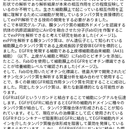
形状での解析であり解析結果が本来の相互作用をどの程度反映して
いるのか不明でした。生きた細胞膜上で起こっている相互作用を正
確に理解するためには細胞が発現しているタンパク質を直接標的と
してexPPI解析できる技術の開発をする必要がありました。
そこで本研究グル-プは、膜タンパク質の細胞外ドメインを認識する
抗体の抗原認識部位にAirIDを融合させた分子(FabID)を作製するこ
とでexPPIを解析できると考えて研究を始めました(イメージ1)。
exPPIを解析する膜タンパク質は、がん遺伝子として知られている
細胞膜上のタンパク質である上皮成長因子受容体EGFRを標的とし
ました。EGFRを発現する細胞である上皮様細胞癌由来細胞（A431
細胞）（以下、上皮がん細胞と明記）にFabIDとビオチンを添加し
たところ、FabIDを使用して細胞膜上のEGFRをビオチン標識できる
ことが培養細胞レベルで確認されました(イメージ2)。
そして、FabIDを用いたビオチン化標識と、徳島大学で開発されたビ
オチン化タンパク質を解析する質量分析を組み合わせて使用するこ
とで、多くの新規EGFR相互作用タンパク質を同定することに成功し
ました。同定したタンパク質は、新たな創薬標的となる可能性があ
ります。
EGFRはEGFというリガンドと結合することで細胞にシグナルを伝達
します。EGFがEGFRに結合するとEGFRの細胞内ドメインに種々の
タンパク質が結合して、タンパク質複合体が形成されることが知ら
れています。そして、現在がんの治療薬として広く使用されている
EGFRチロシンキナーゼ阻害剤はEGFRに結合してEGFR細胞内ドメ
インを介したタンパク質複合体形成を阻害して薬効を発揮している
と考えられています。しかし、EGFRがEGF(リガンド)に結合した際