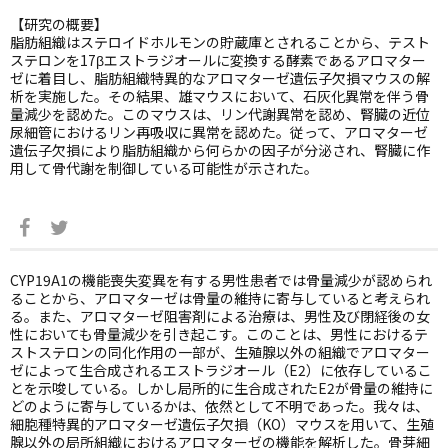
【研究の概要】
脂肪組織はステロイドホルモンの貯蔵庫とされることから、テスト
ステロンを17βエストラジオールに変換する酵素であるアロマター
ゼに着目し、脂肪組織特異的なアロマターゼ遺伝子欠損マウスの解
析を実施した。その結果、雄マウスにおいて、石灰化異常を伴う骨
量減少を認めた。このマウスは、リン代謝異常を認め、腎臓の近位
尿細管におけるリン再吸収に異常を認めた。従って、アロマターゼ
遺伝子欠損により脂肪組織から何らかの因子が分泌され、腎臓に作
用して骨代謝を制御している可能性が示された。
CYP19A1の機能喪失変異を有する男性患者では骨量減少が認められ
ることから、アロマターゼは骨量の維持に寄与していると考えられ
る。また、アロマターゼ阻害剤による治療は、男性及び閉経後の女
性においても骨量減少を引き起こす。このことは、男性におけるテ
ストステロンの同化作用の一部が、生殖腺以外の組織でアロマター
ゼによって生合成されるエストラジオール（E2）に依存しているこ
とを示唆している。しかし局所的に生合成されたE2が骨量の維持に
どのように寄与しているかは、依然として不明であった。我々は、
細胞種特異的アロマターゼ遺伝子欠損（KO）マウスを用いて、生殖
腺以外の局所組織におけるアロマターゼの機能を解析した。骨芽細