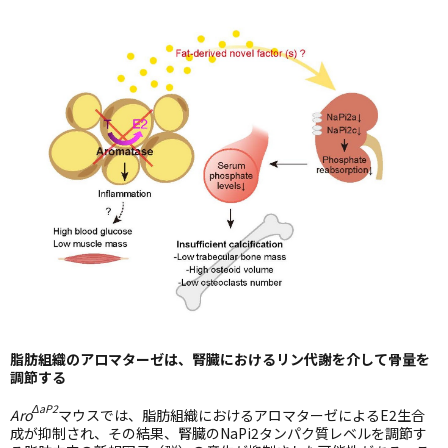
脂肪組織のアロマターゼは、腎臓におけるリン代謝を介して骨量を
調節する
ΔaP2
Aro
マウスでは、脂肪組織におけるアロマターゼによるE2生合
成が抑制され、その結果、腎臓のNaPi2タンパク質レベルを調節す