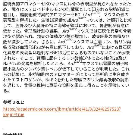
胞特異的アロマターゼKOマウスには骨の表現型が見られなかったた
め、我々はステロイドホルモンの貯蔵庫として知られる脂肪組織に
ΔaP2
着目し、脂肪組織特異的アロマターゼKO（
Aro
）マウスの骨の
ΔaP2
表現型を解析した。生後16週齢の雄
Aro
マウスは、対照群と比較
して、脛骨及び大腿骨の特に海綿骨領域において、骨密度が有意に
ΔaP2
低かった。骨形態計測の結果、
Aro
マウスでは石灰化異常の骨表
現型が認められ、類骨の体積及び幅が増加し、破骨細胞の面積及び
ΔaP2
数が減少していた。さらに、
Aro
マウスでは血清リン、腎リン再
ΔaP2
吸収及び血清FGF23が有意に低下しており、
Aro
における骨石灰
化異常の表現型は過剰なFGF23活性によるものではないことが示唆
された。そこで、腎臓に局在するリン酸輸送体であるNaPi2a及び
ΔaP2
NaPi2cの発現を解析したところ、
Aro
マウスでは腎臓の刷子縁
膜小胞内のタンパク質レベルが低下していることが判明した。これ
らの結果は、脂肪細胞内のアロマターゼによって局所的に生合成さ
れたエストロゲンが、NaPi2を介した腎臓でのリン酸再吸収の調節
を通じて、骨量の維持に重要な役割を果たし得ることを示唆してい
る。
参考 URL1:
https://academic.oup.com/jbmr/article/41/3/324/8257523?
login=true