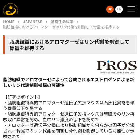
JP
EN
HOME
JAPANESE
基礎生命科学
脂肪組織におけるアロマターゼはリン代謝を制御して骨量を維持する
脂肪組織におけるアロマターゼはリン代謝を制御して
骨量を維持する
脂肪組織でアロマターゼによって合成されるエストロゲンによる新
しいリン代謝制御機構の可能性
【研究のポイント】
・脂肪組織特異的アロマターゼ遺伝子欠損マウスは石灰化異常を伴
う骨量低下を呈する
・脂肪組織特異的アロマターゼ遺伝子欠損マウスは腎臓でのリン再
吸収に異常を認め、血中リン濃度の低下を認めた
・アロマターゼ遺伝子欠損により脂肪組織から何らかの因子が分泌
され、腎臓でのリン代謝を制御し骨代謝を制御している可能性が示
唆された