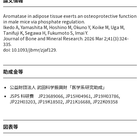
論文情報
Aromatase in adipose tissue exerts an osteoprotective function
in male mice via phosphate regulation.
Ikedo A, Yamashita M, Hoshino M, Okuno Y, Koike M, Uga M,
Tanifuji K, Segawa H, Fukumoto S, Imai Y.
Journal of Bone and Mineral Research. 2026 Mar 2;41(3):324-
335.
doi: 10.1093/jbmr/zjaf129.
助成金等
公益財団法人 武田科学振興財「医学系研究助成」
JSPS 科研費 JP23689066, JP15H04961, JP19H03786,
JP22H03203, JP19K18502, JP21K16688, JP22K09358
図表等