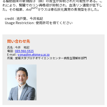
る脂肪由来の新規因子（群）の産生が抑制された可能性がある。こ
れにより、腎臓でのリン再吸収が抑制され、血清リン濃度が低下し
ΔaP2
た。その結果、
Aro
マウスは骨石灰化異常の表現型を示した。
credit : 池戸葵、今井祐記
Usage Restriction : 使用許可を得てください
問い合わせ先
氏名 : 今井 祐記
電話 :
089-960-5925
E-mail :
y-imai@m.ehime-u.ac.jp
所属 : 愛媛大学プロテオサイエンスセンター病態生理解析部門