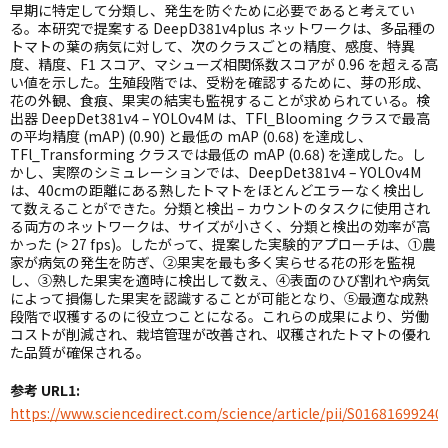
早期に特定して分類し、発生を防ぐために必要であると考えてい
る。本研究で提案する DeepD381v4plus ネットワークは、多品種の
トマトの葉の病気に対して、次のクラスごとの精度、感度、特異
度、精度、F1 スコア、マシューズ相関係数スコアが 0.96 を超える高
い値を示した。生殖段階では、受粉を確認するために、芽の形成、
花の外観、食痕、果実の結実も監視することが求められている。検
出器 DeepDet381v4 – YOLOv4M は、TFl_Blooming クラスで最高
の平均精度 (mAP) (0.90) と最低の mAP (0.68) を達成し、
TFl_Transforming クラスでは最低の mAP (0.68) を達成した。し
かし、実際のシミュレーションでは、DeepDet381v4 – YOLOv4M
は、40cmの距離にある熟したトマトをほとんどエラーなく検出し
て数えることができた。分類と検出 – カウントのタスクに使用され
る両方のネットワークは、サイズが小さく、分類と検出の効率が高
かった (> 27 fps)。したがって、提案した実験的アプローチは、①農
家が病気の発生を防ぎ、②果実を最も多く実らせる花の形を監視
し、③熟した果実を適時に検出して数え、④表面のひび割れや病気
によって損傷した果実を認識することが可能となり、⑤最適な成熟
段階で収穫するのに役立つことになる。これらの成果により、労働
コストが削減され、栽培管理が改善され、収穫されたトマトの優れ
た品質が確保される。
参考 URL1:
https://www.sciencedirect.com/science/article/pii/S01681699240