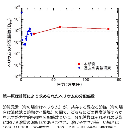
第一原理計算により求められたヘリウムの分配係数
溶質元素（今の場合はヘリウム）が、共存する異なる溶媒（今の場
合は液体鉄と熔融ケイ酸塩）の間で、どちらにどの程度溶解するか
を示す熱力学的指標を分配係数という。分配係数はそれぞれの溶媒
における溶質の濃度比であらわされ、溶けやすさが等しい場合は
100(=1)となる。本研究では、100よりも大きい場合は液体鉄に、