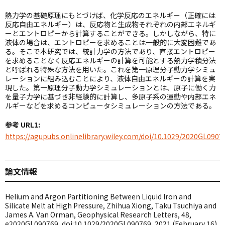
熱力学の基礎原理にもとづけば、化学反応のエネルギー（正確には
反応自由エネルギー）は、反応物と生成物それぞれの内部エネルギ
ーとエントロピーから計算することができる。しかしながら、特に
液体の場合は、エントロピーを求めることは一般的に大変困難であ
る。そこで本研究では、統計力学の方法であり、直接エントロピー
を求めることなく反応エネルギーの計算を可能とする熱力学積分法
と呼ばれる特殊な方法を用いた。これを第一原理分子動力学シミュ
レーションに組み込むことにより、液体自由エネルギーの計算を実
現した。第一原理分子動力学シミュレーションとは、原子に働く力
を量子力学に基づき非経験的に計算し、多原子系の運動や内部エネ
ルギーなどを求めるコンピュータシミュレーションの方法である。
参考 URL1:
https://agupubs.onlinelibrary.wiley.com/doi/10.1029/2020GL0907
論文情報
Helium and Argon Partitioning Between Liquid Iron and
Silicate Melt at High Pressure, Zhihua Xiong, Taku Tsuchiya and
James A. Van Orman, Geophysical Research Letters, 48,
e2020GL090769, doi:10.1029/2020GL090769, 2021 (February 16).