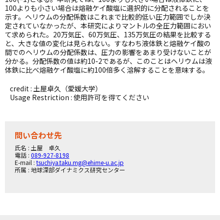
100よりも小さい場合は熔融ケイ酸塩に選択的に分配されることを
示す。ヘリウムの分配係数はこれまで比較的低い圧力範囲でしか決
定されていなかったが、本研究によりマントルの全圧力範囲におい
て求められた。20万気圧、60万気圧、135万気圧の結果を比較する
と、大きな値の変化は見られない。すなわち液体鉄と熔融ケイ酸の
間でのヘリウムの分配係数は、圧力の影響をあまり受けないことが
分かる。分配係数の値は約10-2であるが、このことはヘリウムは液
体鉄に比べ熔融ケイ酸塩に約100倍多く溶解することを意味する。
credit : 土屋卓久（愛媛大学）
Usage Restriction : 使用許可を得てください
問い合わせ先
氏名 : 土屋 卓久
電話 :
089-927-8198
E-mail :
tsuchiya.taku.mg@ehime-u.ac.jp
所属 : 地球深部ダイナミクス研究センター