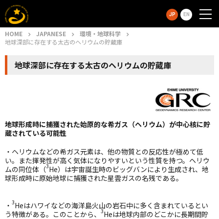
JP
EN
HOME
JAPANESE
環境・地球科学
地球深部に存在する太古のヘリウムの貯蔵庫
地球深部に存在する太古のヘリウムの貯蔵庫
地球形成時に捕獲された始原的な希ガス（ヘリウム）が中心核に貯
蔵されている可能性
・ヘリウムなどの希ガス元素は、他の物質との反応性が極めて低
い。また揮発性が高く気体になりやすいという性質を持つ。ヘリウ
3
ムの同位体（
He
）は宇宙誕生時のビッグバンにより生成され、地
球形成時に原始地球に捕獲された星雲ガスの名残である。
3
・
He
はハワイなどの海洋島火山の岩石中に多く含まれているとい
3
う特徴がある。このことから、
He
は地球内部のどこかに長期間貯