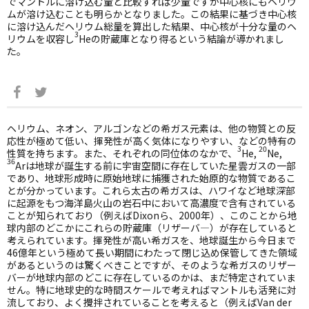
でマントルに溶け込む量と比較すれば少量ですが中心核にもヘリウ
ムが溶け込むことも明らかとなりました。この結果に基づき中心核
に溶け込んだヘリウム総量を算出した結果、中心核が十分な量のヘ
3
リウムを収容し
He
の貯蔵庫となり得るという結論が導かれまし
た。
ヘリウム、ネオン、アルゴンなどの希ガス元素は、他の物質との反
応性が極めて低い、揮発性が高く気体になりやすい、などの特有の
3
20
性質を持ちます。また、それぞれの同位体のなかで、
He,
Ne,
36
Ar
は地球が誕生する前に宇宙空間に存在していた星雲ガスの一部
であり、地球形成時に原始地球に捕獲された始原的な物質であるこ
とが分かっています。これら太古の希ガスは、ハワイなど地球深部
に起源をもつ海洋島火山の岩石中において高濃度で含有されている
ことが知られており（例えば
Dixon
ら、
2000
年）、このことから地
球内部のどこかにこれらの貯蔵庫（リザーバ―）が存在していると
考えられています。揮発性が高い希ガスを、地球誕生から今日まで
46
億年という極めて長い期間にわたって閉じ込め保管してきた領域
があるというのは驚くべきことですが、そのような希ガスのリザー
バーが地球内部のどこに存在しているのかは、まだ特定されていま
せん。特に地球史的な時間スケールで考えればマントルも活発に対
流しており、よく攪拌されていることを考えると（例えば
Van der