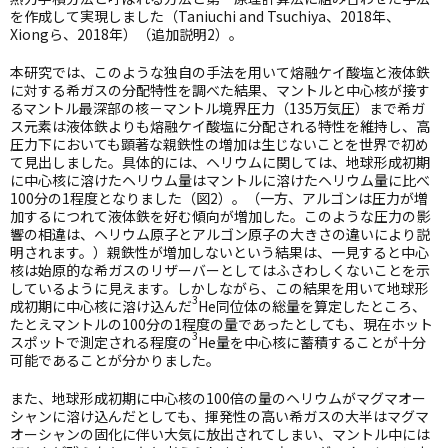
を作成して実現しました（
Taniuchi and Tsuchiya
、
2018
年、
Xiong
ら、
2018
年）（追加説明
2
）。
本研究では、このような独自の手法を用いて熔融ケイ酸塩と液体鉄
に対する希ガスの分配特性を調べた結果、マントルと中心核が接す
るマントル最深部の核－マントル境界圧力（
135
万気圧）まで希ガ
ス元素は液体鉄よりも熔融ケイ酸塩に分配される特性を維持し、高
圧力下においても顕著な親鉄性の増加は生じないことを世界で初め
て見出しました。具体的には、ヘリウムに関しては、地球形成初期
に中心核に溶けたヘリウム量はマントルに溶けたヘリウム量に比べ
100
分の
1
程度となりました（図
2
）。（一方、アルゴンは圧力が増
加するにつれて液体鉄を好む傾向が増加した。このような圧力の影
響の相違は、ヘリウム原子とアルゴン原子の大きさの違いにより説
明されます。）親鉄性が増加しないという結果は、一見すると中心
核は始原的な希ガスのリザーバーとしてはふさわしくないことを示
しているように見えます。しかしながら、この結果を用いて地球形
3
成初期に中心核に溶け込んだ
He
同位体の総量を算定したところ、
たとえマントルの
100
分の
1
程度の量であったとしても、現在ホット
3
スポットで測定される程度の
He
量を中心核に蓄積することが十分
可能であることが分かりました。
また、地球形成初期に中心核の
100
倍の量のヘリウムがマグマオー
シャンに溶け込んだとしても、揮発性の高い希ガスの大半はマグマ
オーシャンの固化に伴い大気に放出されてしまい、マントル中には