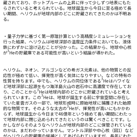
蔵されており、ホットプルームの上昇に伴って少しずつ地表にもた
らされていると考えられている。地球誕生から今日に至る極めて長
い期間、ヘリウムが地球内部のどこに貯蔵されてきたのかは不明あ
る。
・量子力学に基づく第一原理計算という高精度シミュレーションを
行った結果、ヘリウムは地球深部の温度圧力条件においても、液体
鉄にわずかに溶け込むことが分かった。この結果から、地球中心核
3
が
He
の貯蔵庫である可能性が高いという結論が導かれた。
ヘリウム、ネオン、アルゴンなどの希ガス元素は、他の物質との反
応性が極めて低い、揮発性が高く気体になりやすい、などの特有の
3
性質を持ちます。中でも、ヘリウムの同位体である
He
はハワイな
ど地球深部に起源をもつ海洋島火山の岩石中に高濃度で存在してお
3
り、このことから
He
は地球内部のどこかに貯蔵されていると考え
3
られています。この
He
は、地球が誕生する前に宇宙空間に存在し
ていた星雲ガスの一部で、地球形成時に原始地球に捕獲された始原
3
的な物質です。そのような太古の
He
が、揮発性が高いにもかかわ
らず、地球誕生から今日まで
46
億年という極めて長い期間にわたっ
て地球内部に閉じ込められてきたというのは驚くべきことです。し
かしながらそのようなヘリウムが地球内部のどこに保管されている
のかは、まだわかっていません。マントル深部や中心核（図
1
）など
がヘリウムの貯蔵庫の候補としてあげられていますが、長年にわた