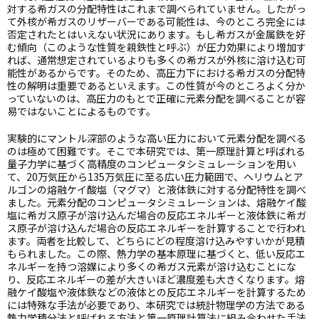
対する希ガスの分配特性はこれまで調べられていません。したがっ
て外核が希ガスのリザーバーである可能性は、今のところ完全には
否定されたとはいえない状況にあります。もし希ガスが金属鉄を好
む傾向（このような性質を親鉄性と呼ぶ）が圧力効果により増加す
れば、通常想定されているよりも多くの希ガスが外核に溶け込む可
能性があるからです。そのため、高圧力下における希ガスの分配特
性の解明は重要であるといえます。この性質が今のところよく分か
っていないのは、高圧力のもとで正確に元素分配を調べることが容
易ではないことによるものです。
実験的にマントル深部のような高い圧力において元素分配を調べる
のは極めて困難です。そこで本研究では、第一原理計算と呼ばれる
量子力学に基づく高精度のコンピュータシミュレーションを用い
て、
20
万気圧から
135
万気圧に至る広い圧力範囲で、ヘリウムとア
ルゴンの熔融ケイ酸塩（マグマ）と液体鉄に対する分配特性を調べ
ました。元素分配のコンピュータシミュレーションは、熔融ケイ酸
塩に希ガス原子が溶け込んだ場合の反応エネルギーと液体鉄に希ガ
ス原子が溶け込んだ場合の反応エネルギーを計算することで行われ
ます。両者を比較して、どちらにどの程度溶け込みやすいかが見積
もられました。この際、熱力学の基本原理に基づくと、低い反応エ
ネルギーを持つ溶媒により多くの希ガス元素が溶け込むことにな
り、反応エネルギーの差が大きいほど濃度差も大きくなります。熔
融ケイ酸塩や液体鉄などの液体との反応エネルギーを計算するため
には特殊な手法が必要であり、本研究では統計物理学の方法である
熱力学積分法と呼ばれる方法と第一原理計算法に組み合わせた手法