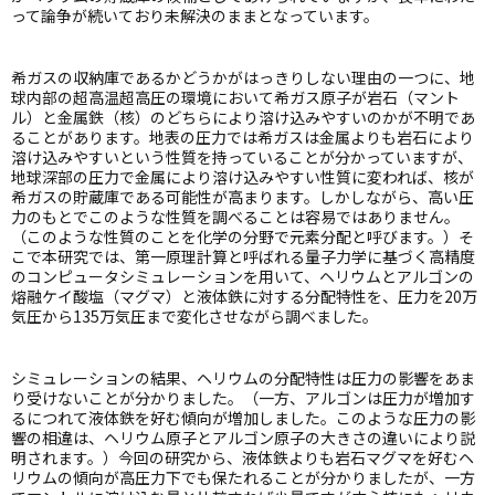
って論争が続いており未解決のままとなっています。
希ガスの収納庫であるかどうかがはっきりしない理由の一つに、地
球内部の超高温超高圧の環境において希ガス原子が岩石（マント
ル）と金属鉄（核）のどちらにより溶け込みやすいのかが不明であ
ることがあります。地表の圧力では希ガスは金属よりも岩石により
溶け込みやすいという性質を持っていることが分かっていますが、
地球深部の圧力で金属により溶け込みやすい性質に変われば、核が
希ガスの貯蔵庫である可能性が高まります。しかしながら、高い圧
力のもとでこのような性質を調べることは容易ではありません。
（このような性質のことを化学の分野で元素分配と呼びます。）そ
こで本研究では、第一原理計算と呼ばれる量子力学に基づく高精度
のコンピュータシミュレーションを用いて、ヘリウムとアルゴンの
熔融ケイ酸塩（マグマ）と液体鉄に対する分配特性を、圧力を
20
万
気圧から
135
万気圧まで変化させながら調べました。
シミュレーションの結果、ヘリウムの分配特性は圧力の影響をあま
り受けないことが分かりました。（一方、アルゴンは圧力が増加す
るにつれて液体鉄を好む傾向が増加しました。このような圧力の影
響の相違は、ヘリウム原子とアルゴン原子の大きさの違いにより説
明されます。）今回の研究から、液体鉄よりも岩石マグマを好むヘ
リウムの傾向が高圧力下でも保たれることが分かりましたが、一方