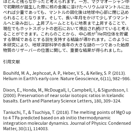
ほとんど残らなかったと考えられます。一方、マグマオーシャン中
で初期核が誕生した際に核の金属に溶けたヘリウムはマントルに比
べれば少量であっても、マントルの固化後は地球中心部に閉じ込め
られることとなります。そして、長い年月をかけて少しずつマント
ルへと染み出し、上昇プルームとともに地表まで上昇することで、
現在でもホットスポットの岩石において検出され続けていると考え
3
ることができます。これらのことから、中心核が
He
同位体を貯蔵
する領域であるとする説を支持する結論が導かれます。このように
本研究により、地球深部科学の長年の大きな謎の一つであった始原
物質のリザーバーの位置に関して、重要な結果が得られました。
引用文献
Bouhifd, M. A., Jephcoat, A. P., Heber, V. S., & Kelley, S. P. (2013).
Helium in Earth’s early core. Nature Geoscience, 6(11), 982–986.
Dixon, E., Honda, M., McDougall, I., Campbell, I., & Sigurdsson, I.
(2000). Preservation of near solar isotopic ratios in Icelandic
basalts. Earth and Planetary Science Letters, 180, 309–324.
Taniuchi, T., & Tsuchiya, T. (2018). The melting points of MgO up
to 4 TPa predicted based on ab initio thermodynamic
integration molecular dynamics. Journal of Physics: Condensed
Matter, 30(11), 114003.