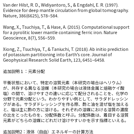
Van der Hilst, R. D., Widiyantoro, S., & Engdahl, E. R. (1997).
Evidence for deep mantle circulation from global tomography.
Nature, 386(6625), 578–584.
Wang, X., Tsuchiya, T., & Hase, A. (2015). Computational support
for a pyrolitic lower mantle containing ferric iron. Nature
Geoscience, 8(7), 556–559.
Xiong, Z., Tsuchiya, T., & Taniuchi, T. (2018). Ab initio prediction
of potassium partitioning into Earth’s core. Journal of
Geophysical Research: Solid Earth, 123, 6451–6458.
追加説明１：元素分配
平衡状態において、特定の溶質元素（本研究の場合はヘリウム）
が、共存する異なる溶媒（本研究の場合は液体金属と熔融ケイ酸
塩）の間で、溶けやすさの違いに応じて配分されることを、化学の
分野で元素分配という。わかりやすい例として、サラダドレッシン
グがある。サラダドレッシングを作る際、酢と油を混ぜ塩を加える
と、塩は主に酢の方に溶ける。それぞれの溶媒における溶質の濃度
の比をとったものを、分配係数と呼ぶ。分配係数は、着目する溶質
元素がどちらの溶媒にどれだけ溶けやすいかを示す指標といえる。
追加説明2：液体（自由）エネルギーの計算方法