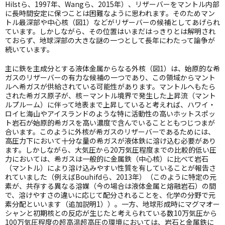
Hilst
ら、
1997
年、
Wang
ら、
2015
年）、リザーバーをマントル内部
に長時間安定に保つことは困難なように思われます。そのためマン
トル最深部や中心核（図
1
）などがリザーバーの候補としてあげられ
ています。しかしながら、その位置はいまだはっきりとは解明され
ておらず、地球深部の大きな謎の一つとして長年にわたって論争が
続いています。
主に鉄を主成分とする液体金属からなる外核（図
1
）は、始原的な希
ガスのリザーバーの有力な候補の一つであり、この領域からマント
ルへ希ガスが供給されている可能性があります。マントルへもたら
された希ガス原子が、核－マントル境界で発生した上昇流（マント
ルプルーム）に伴って地表まで上昇していると考えれば、ハワイ・
ロイヒ海山やアイスランドのような特に活動性の高いホットスポッ
ト岩石が始原的希ガスを高い濃度で含んでいることともつじつまが
合います。このように外核が希ガスのリザーバーであるためには、
高圧力下において十分な量の希ガスが液体鉄に溶け込む必要があり
ます。しかしながら、大気圧から
20
万気圧程度までの比較的低い圧
力においては、希ガスは一般的に金属鉄（中心核）に比べて岩石
（マントル）により溶け込みやすい性質を有していることが報告さ
れていました（例えば
Bouhifd
ら、
2013
年）（このように特定の元
素が、共存する異なる溶媒（今の場合は液体金属と熔融岩石）の間
で、溶けやすさの違いに応じて配分されることを、化学の分野で元
素分配といいます（追加説明
1
））。一方、地球形成時にマグマオー
シャンと初期核との反応が生じたと考えられている数
10
万気圧から
100
万気圧程度の超高温超高圧の環境においては、岩石と金属鉄に