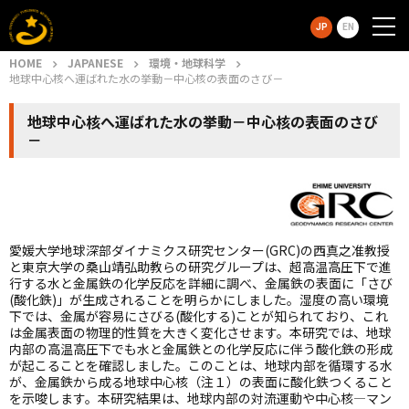
JP
EN
HOME
JAPANESE
環境・地球科学
地球中心核へ運ばれた水の挙動－中心核の表面のさび－
地球中心核へ運ばれた水の挙動－中心核の表面のさび
－
愛媛大学地球深部ダイナミクス研究センター(GRC)の西真之准教授
と東京大学の桑山靖弘助教らの研究グループは、超高温高圧下で進
行する水と金属鉄の化学反応を詳細に調べ、金属鉄の表面に「さび
(酸化鉄)」が生成されることを明らかにしました。湿度の高い環境
下では、金属が容易にさびる(酸化する)ことが知られており、これ
は金属表面の物理的性質を大きく変化させます。本研究では、地球
内部の高温高圧下でも水と金属鉄との化学反応に伴う酸化鉄の形成
が起こることを確認しました。このことは、地球内部を循環する水
が、金属鉄から成る地球中心核（注１）の表面に酸化鉄つくること
を示唆します。本研究結果は、地球内部の対流運動や中心核―マン