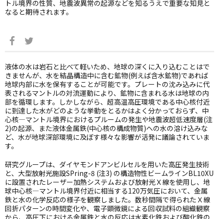
トル境界の性質、地震波異常の起源などを知るうえで重要な知見と
なると期待されます。
液体の水は岩石と比べて軽いため、地球の深くに入り込むことはで
きませんが、水を結晶構造中に含む鉱物
(
例えば含水鉱物
)
であれば
地球内部に水を保有することが可能です。プレートの沈み込みに代
表されるマントルの対流運動により、鉱物に含まれる水は地球の内
部を循環します。しかしながら、超高温高圧環境である中心核付近
に到達した水がどのような挙動をとるかはよく分かっておらず、中
心核
―
マントル境界におけるプルームの発生や地震波超低速度層
(
注
2)
の起源、また液体金属鉄
(
中心核の構成物質
)
への水の溶け込みな
ど、水が地球深部環境に及ぼす様々な影響が活発に議論されていま
す。
研究グループは、ダイヤモンドアンビルセルを用いた高圧発生技術
と、大型放射光施設
SPring-8 (
注
3)
の構造物性ビームライン
BL10XU
に設置されたレーザー加熱システムおよび放射光Ｘ線を使用し、地
球中心核
―
マントル境界付近に相当する
120
万気圧において、金属
鉄と水の化学反応の様子を観察しました。数秒間隔で得られたＸ線
回折パターンの時間変化や、電子顕微鏡による回収試料の組織観察
から、高圧下における金属鉄と水の反応は水素化鉄および酸化鉄の