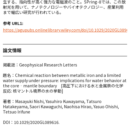
生する、指向性が高く強力な電磁波のこと。
SPring-8
では、この放
射光を用いて、ナノテクノロジーやバイオテクノロジー、産業利用
まで幅広い研究が行われている。
参考 URL1:
https://agupubs.onlinelibrary.wiley.com/doi/10.1029/2020GL0896
論文情報
掲載誌：Geophysical Research Letters
題名：Chemical reaction between metallic iron and a limited
water supply under pressure: implications for water behavior at
the core‐mantle boundary [高圧下における水と金属鉄の化学
反応: 核マントル境界の水の挙動]
著者：Masayuki Nishi, Yasuhiro Kuwayama, Tatsuro
Hatakeyama, Saori Kawaguchi, Naohisa Hirao, Yasuo Ohishi,
Tetsuo Irifune
DOI：10.1029/2020GL089616.