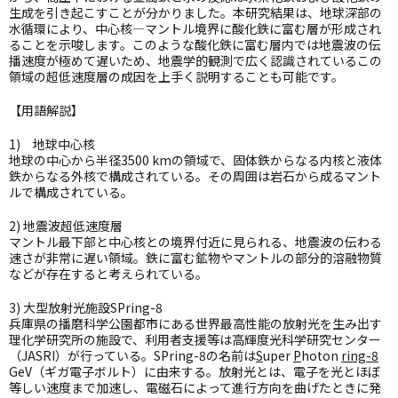
生成を引き起こすことが分かりました。本研究結果は、地球深部の
水循環により、中心核―マントル境界に酸化鉄に富む層が形成され
ることを示唆します。このような酸化鉄に富む層内では地震波の伝
播速度が極めて遅いため、地震学的観測で広く認識されているこの
領域の超低速度層の成因を上手く説明することも可能です。
【用語解説】
1) 地球中心核
地球の中心から半径
3500 km
の領域で、固体鉄からなる内核と液体
鉄からなる外核で構成されている。その周囲は岩石から成るマント
ルで構成されている。
2) 地震波超低速度層
マントル最下部と中心核との境界付近に見られる、地震波の伝わる
速さが非常に遅い領域。鉄に富む鉱物やマントルの部分的溶融物質
などが存在すると考えられている。
3) 大型放射光施設
SPring-8
兵庫県の播磨科学公園都市にある世界最高性能の放射光を生み出す
理化学研究所の施設で、利用者支援等は高輝度光科学研究センター
（
JASRI
）が行っている。
SPring-8
の名前は
S
uper
P
hoton
ring-8
GeV
（ギガ電子ボルト）に由来する。放射光とは、電子を光とほぼ
等しい速度まで加速し、電磁石によって進行方向を曲げたときに発