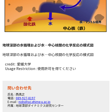
地球深部の水循環および水―中心核間の化学反応の模式図
地球深部の水循環および水―中心核間の化学反応の模式図
credit : 愛媛大学
Usage Restriction : 使用許可を得てください
問い合わせ先
氏名 : 西真之
電話 :
089-927-8197
E-mail :
nishi@sci.ehime-u.ac.jp
所属 : 地球深部ダイナミクス研究センター