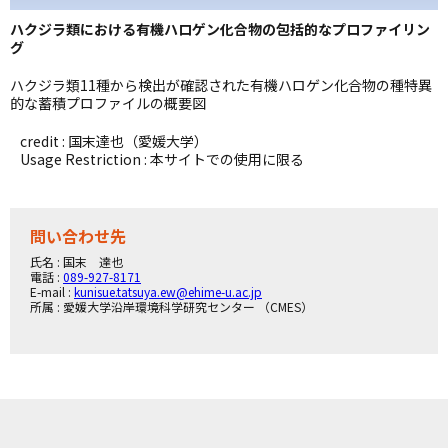
ハクジラ類における有機ハロゲン化合物の包括的なプロファイリン
グ
ハクジラ類11種から検出が確認された有機ハロゲン化合物の種特異
的な蓄積プロファイルの概要図
credit : 国末達也（愛媛大学）
Usage Restriction : 本サイトでの使用に限る
問い合わせ先
氏名 : 国末 達也
電話 :
089-927-8171
E-mail :
kunisue.tatsuya.ew@ehime-u.ac.jp
所属 : 愛媛大学沿岸環境科学研究センター （CMES）