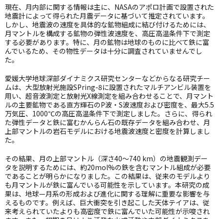
現在、月内部に関する情報は主に、NASAのアポロ計画で設置された
地震計によって得られた月震データに基づいて推定されています。
しかし、地震波の速度を具体的な鉱物組成に結び付けるためには、
月マントルを構成する鉱物の弾性波速度を、高圧高温条件下で測定
する必要があります。特に、月の鉱物は地球のものに比べて鉄に富
んでいるため、その物性データは十分に調査されていませんでし
た。
愛媛大学地球深部ダイナミクス研究センターなどからなる研究チー
ムは、大型放射光施設SPring-8に設置されたマルチアンビル装置を
用い、超音波測定と放射光X線測定を組み合わせることで、月マント
ルの主要鉱物である直方輝石のP波・S波速度および密度を、最大5.5
万気圧、1000℃の高圧高温条件下で測定しました。さらに、得られ
た弾性データと鉄に富むかんらん石の既存データを組み合わせ、月
上部マントルの岩石モデルにおける地震波速度と密度を計算しまし
た。
その結果、月の上部マントル（深さ40〜740 km）の地震観測デー
タを説明するためには、約20mol%の鉄を含むマントル組成が必要
であることが明らかになりました。この結果は、従来のモデルより
も月マントルが鉄に富んでいる可能性を示しています。本研究の成
果は、地球—月系の形成および進化に関する理解に重要な影響を与
えるものです。例えば、巨大衝突を引き起こした天体テイアは、従
来考えられていたよりも高密度で鉄に富んでいた可能性が示唆され