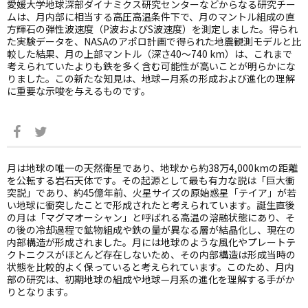
愛媛大学地球深部ダイナミクス研究センターなどからなる研究チー
ムは、月内部に相当する高圧高温条件下で、月のマントル組成の直
方輝石の弾性波速度（P波およびS波速度）を測定しました。得られ
た実験データを、NASAのアポロ計画で得られた地震観測モデルと比
較した結果、月の上部マントル（深さ40〜740 km）は、これまで
考えられていたよりも鉄を多く含む可能性が高いことが明らかにな
りました。この新たな知見は、地球—月系の形成および進化の理解
に重要な示唆を与えるものです。
月は地球の唯一の天然衛星であり、地球から約38万4,000kmの距離
を公転する岩石天体です。その起源として最も有力な説は「巨大衝
突説」であり、約45億年前、火星サイズの原始惑星「テイア」が若
い地球に衝突したことで形成されたと考えられています。誕生直後
の月は「マグマオーシャン」と呼ばれる高温の溶融状態にあり、そ
の後の冷却過程で鉱物組成や鉄の量が異なる層が結晶化し、現在の
内部構造が形成されました。月には地球のような風化やプレートテ
クトニクスがほとんど存在しないため、その内部構造は形成当時の
状態を比較的よく保っていると考えられています。このため、月内
部の研究は、初期地球の組成や地球—月系の進化を理解する手がか
りとなります。