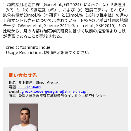
平均的な月地温曲線（Guo et al., G3 2024）に沿った（a）P波速度
（VP）と（b）S波速度（VS）、および（c）密度モデル。それぞれ
鉄含有量が20mol.％（本研究）と13mol.％（以前の推定値）の月の
上部マントル岩石について示されている。NASAのアポロ計画の地震
データ（Weber et al., Science 2011; Garcia et al., SSR 2019）との
比較から、月の内部は岩石学的研究に基づく以前の推定値よりも鉄
が豊富であることが示唆される。
credit : Yoshihiro Inoue
Usage Restriction : 使用許可を得てください
問い合わせ先
氏名 : 井上義洋、Steeve Gréaux
電話 :
089-927-8405
E-mail :
greaux.steeve_georgi.me@ehime-u.ac.jp
所属 : 愛媛大学先端研究院地球深部ダイナミクス研究センター