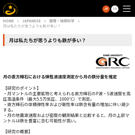
JP
EN
HOME
JAPANESE
環境・地球科学
月は私たちが思うよりも鉄が多い？
月は私たちが思うよりも鉄が多い？
月の直方輝石における弾性波速度測定から月の鉄分量を推定
【研究のポイント】
・月マントルの主要鉱物と考えられる直方輝石のP波・S波速度を高
圧高温条件（最大5.5万気圧、1000℃）で測定。
・直方輝石の体積弾性率および剛性率は鉄含有量の増加に伴い減少
する。
・月の地震波速度および密度の観測結果と比較すると、月の上部マ
ントルは鉄を豊富に含む可能性が高い。
【研究の概要】