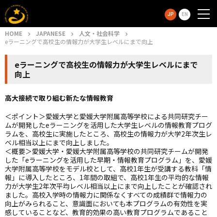
JP
EN
HOME
JAPANESE
人文・社会科学
eラーニングで高校生の情報力が大学生レベルにまで向上
eラーニングで高校生の情報力が大学生レベルにまで
向上
高大接続で取り組む新たな情報教育
＜ポイント＞愛媛大学と愛媛大学附属高等学校による共同研究チー
ムが開発したeラーニングを活用した大学生レベルの情報教育プログ
ラムを、高校生に実施したところ、高校生の情報力が大学2年次生レ
ベル相当以上にまで向上しました。
＜概要＞愛媛大学・愛媛大学附属高等学校の共同研究チームが開発
した「eラーニングを活用した早期・情報教育プログラム」を、愛媛
大学附属高等学校をモデル校として、高校1年生が受講する教科「情
報」に導入したところ、1年間の取組で、高校1年生の平均的な情報
力が大学生2年次平均レベル相当以上にまで向上したことが確認され
ました。高校入学時の情報力に関係なくすべての成績群で情報力の
向上がみられること、意識面においても本プログラムの有効性を実
感していることなど、教育的効果の高い教育プログラムであること