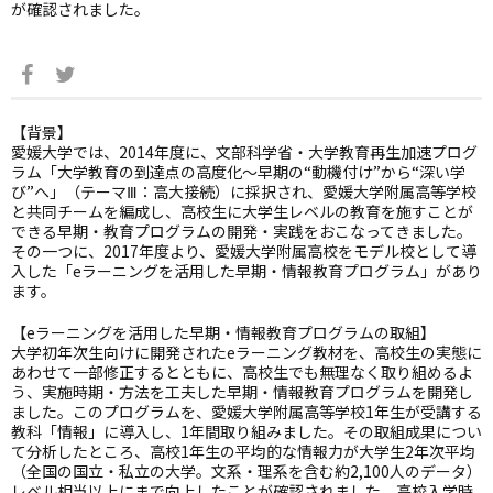
が確認されました。
【背景】
愛媛大学では、2014年度に、文部科学省・大学教育再生加速プログ
ラム「大学教育の到達点の高度化～早期の“動機付け”から“深い学
び”へ」（テーマⅢ：高大接続）に採択され、愛媛大学附属高等学校
と共同チームを編成し、高校生に大学生レベルの教育を施すことが
できる早期・教育プログラムの開発・実践をおこなってきました。
その一つに、2017年度より、愛媛大学附属高校をモデル校として導
入した「eラーニングを活用した早期・情報教育プログラム」があり
ます。
【eラーニングを活用した早期・情報教育プログラムの取組】
大学初年次生向けに開発されたeラーニング教材を、高校生の実態に
あわせて一部修正するとともに、高校生でも無理なく取り組めるよ
う、実施時期・方法を工夫した早期・情報教育プログラムを開発し
ました。このプログラムを、愛媛大学附属高等学校1年生が受講する
教科「情報」に導入し、1年間取り組みました。その取組成果につい
て分析したところ、高校1年生の平均的な情報力が大学生2年次平均
（全国の国立・私立の大学。文系・理系を含む約2,100人のデータ）
レベル相当以上にまで向上したことが確認されました。高校入学時