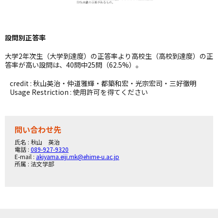
設問別正答率
大学2年次生（大学到達度）の正答率より高校生（高校到達度）の正
答率が高い設問は、40問中25問（62.5%）。
credit : 秋山英治・仲道雅輝・都築和宏・光宗宏司・三好徹明
Usage Restriction : 使用許可を得てください
問い合わせ先
氏名 : 秋山 英治
電話 :
089-927-9320
E-mail :
akiyama.eiji.mk@ehime-u.ac.jp
所属 : 法文学部