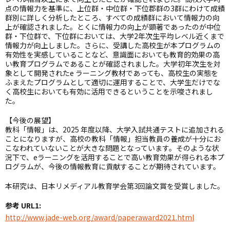
点の情報力を基準に、上位群・中位群・下位郡群の3群にわけて成績
群別に詳しく分析したところ、すべての成績群において情報力の向
上が確認されました。とくに情報力の向上が顕著であったのが中位
群・下位群で、下位群においては、大学2年次生平均レベル近くまで
情報力が向上しました。さらに、受講した高校生が本プログラムの
有効性を実感していることなど、意識面においても教育的効果の高
い教育プログラムであることが確認されました。大学初年次生を対
象として開発されたe ラーニング教材であっても、高校生の実態を
ふまえたプログラムとして適切に運用することで、大学生だけでな
く高校生においても有効に活用できるということを示唆されまし
た。
【今後の展望】
教科「情報」は、2025 年度以降、大学入試共通テストに追加される
ことになりますが、高校の教科「情報」担当教員の養成が十分にお
こなわれていないことが大きな問題となっています。そのような状
況下で、eラーニングを活用することで高い教育効果が得られる本プ
ログラムが、今後の情報教育に貢献することが期待されています。
本研究は、日本リメディアル教育学会第3回論文賞を受賞しました。
参考 URL1:
http://www.jade-web.org/award/paperaward2021.html