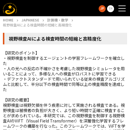
JP
EN
HOME
JAPANESE
計算機・数学
視野検査AIによる検査時間の短縮と高精度化
視野検査AIによる検査時間の短縮と高精度化
【研究のポイント】
・視野検査を制御するエージェントの学習フレームワークを確立し
た
・人の光への反応の不確かさを考慮した視野検査シミュレータを用
いることによって、多様な人への検査がロバストに学習できる
・デファクトスタンダードで用いられている従来の検査アルゴリズ
ムと比較して、半分以下の検査時間で同等以上の検査精度を達成し
た
【研究の概要】
視野検査は視野欠損を伴う疾患に対して実施される検査である。視
野検査は被検者の負担が大きく、より短い時間で正確に検査するこ
とが求められている。本研究では、この視野検査を制御する視野検
査AIのViFT（Visual Field Transformer）を深層強化学習するフレ
ームワークの構築を行なった。このフレームワークでは、ViFTを学