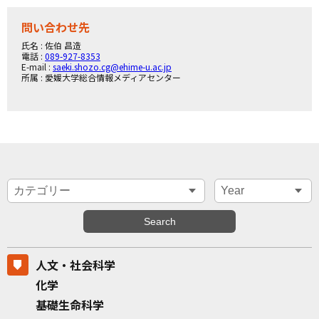
問い合わせ先
氏名 : 佐伯 昌造
電話 :
089-927-8353
E-mail :
saeki.shozo.cg@ehime-u.ac.jp
所属 : 愛媛大学総合情報メディアセンター
人文・社会科学
化学
基礎生命科学