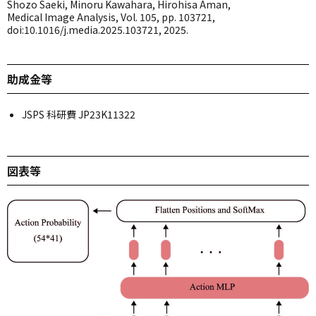
Shozo Saeki, Minoru Kawahara, Hirohisa Aman,
Medical Image Analysis, Vol. 105, pp. 103721,
doi:10.1016/j.media.2025.103721, 2025.
助成金等
JSPS 科研費 JP23K11322
図表等