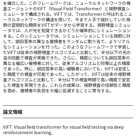
を確立した。このフレームワークは、ニューラルネットワークの検
査エージェントのViFT（Visual Field Transformer）と視野検査シ
ミュレータで構成される。ViFTでは、Transformerと呼ばれるニュ
ーラルネットワークの構造を用いて、今まで人手で設計していた視
野の空間的な関係をViFTがデータから学習する。視野検査シミュレ
ータでは、人が光を知覚できるかどうか確率的にシミュレーション
する。このシミュレータでは、シミュレーションしている視野に対
して、誤回答率の異なる被検者をランダムに割り当て、よりリアル
なシミュレーションを行った。このようなフレームワークで学習し
たViFTは従来の視野検査アルゴリズムと比較して、半分以下の光の
呈示回数で検査が実施できた。さらに、精度についても誤回答率の
異なる幅広い被検者に対して、従来アルゴリズムと同等以上の精度
であった。特に、誤回答率の高い被験者においても、ViFTは安定し
た精度での検査が可能であった。したがって、ViFTは従来の視野検
査アルゴリズムと比較して、半分以下の検査時間で高い精度で安定
した検査を実現できる。これらの成果は、視野検査の信頼性と精度
を高め、被検者の負担を大幅に低減することに寄与する。
論文情報
ViFT: Visual field transformer for visual field testing via deep
reinforcement learning,