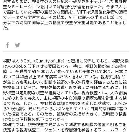
習するために、検査中の人の反応の不確かさをモデル化した視野検
査シミュレーションを用いて深層強化学習を行なった。今まで人手
で設計していた視野の空間的な関係を、ViFTは深層強化学習の過程
でデータから学習する。その結果、ViFTは従来の手法と比較して半
分以下の時間で同等以上の精度で検査が実施可能であることを示し
た。
視野は人のQoL（Quality of Life）と密接に関係しており、視野欠損
は人のQoLを低下させる要因となる。特に、視野欠損が生じる緑内
障は、全世界で約7600万人が患っていると予想されており、日本に
おいては40歳以上での有病率は5%と言われている。視野欠損など
が生じる疾患において診断や視野欠損の進行度を評価するために視
野検査は用いられ、視野欠損の進行度を適切に評価するために、視
野検査は定期的な検査が推奨されている。視野検査とは、人の網膜
に光の刺激を与えて、主に視野の中心30度の網膜感度を計測する検
査である。しかし、視野検査は顔と視線を固定した状態で、10分か
ら30分程度、光が見えたらボタンを押すという自覚的な作業に基づ
いた検査である。そのため、被験者の負担が大きく、長時間の検査
は検査の信頼性の低下につながる。
本研究では、視野検査で光によって刺激する網膜の位置と明るさを
決定する視野検査エージェントを深層強化学習するフレームワーク