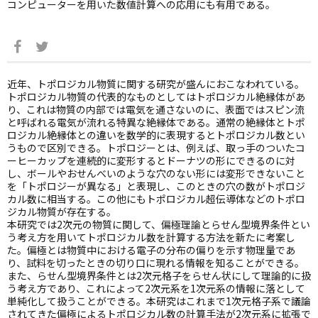
コンピューターを用いた数値計算への応用にも有用である。
近年、トポロジカル物質に関する研究が盛んにおこなわれている。
トポロジカル物質の代表的なものとしてはトポロジカル絶縁体があ
り、これは物質の内部では電気を通さないのに、表面ではスピン流
と呼ばれる電気が流れる特異な絶縁体である。通常の絶縁体とトポ
ロジカル絶縁体との違いを数学的に表現するとトポロジカル数とい
うもので区別できる。トポロジーとは、例えば、取っ手のついたコ
ーヒーカップを連続的に変形するとドーナツの形にできるのに対
し、ボールやおせんべいのような穴のない形には変形できないこと
を「トポロジーが異なる」と表現し、このときの穴の数がトポロジ
カル数に相当する。この他にもトポロジカル超伝導体などのトポロ
ジカル物質が存在する。
本研究では2次元の物質に関して、偏極理論とらせん型境界条件とい
う考え方を用いてトポロジカル数を計算する方法を新たに考案し
た。偏極とは物質中における電子の分布の偏りを示す物理量であ
り、試料を切ったときの切り口に現れる情報を知ることができる。
また、らせん型境界条件とは2次元格子をらせん状にして理論的に扱
う考え方であり、これによって2次元系を1次元系の情報に落として
単純化して扱うことができる。本研究はこれまで1次元格子系で議論
されてきた偏極によるトポロジカル数の計算手法が2次元系に拡張で