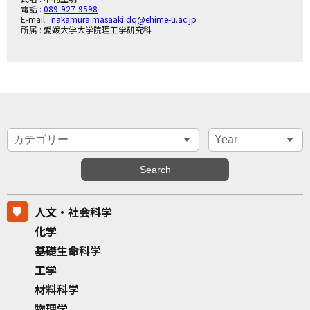
電話 :
089-927-9598
E-mail :
nakamura.masaaki.dq@ehime-u.ac.jp
所属 : 愛媛大学大学院理工学研究科
人文・社会科学
化学
基礎生命科学
工学
材料科学
物理学