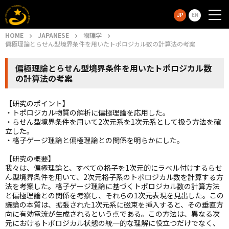
JP
EN
HOME
JAPANESE
物理学
偏極理論とらせん型境界条件を用いたトポロジカル数の計算法の考案
偏極理論とらせん型境界条件を用いたトポロジカル数
の計算法の考案
【研究のポイント】
・トポロジカル物質の解析に偏極理論を応用した。
・らせん型境界条件を用いて2次元系を1次元系として扱う方法を確
立した。
・格子ゲージ理論と偏極理論との関係を明らかにした。
【研究の概要】
我々は、偏極理論と、すべての格子を1次元的にラベル付けするらせ
ん型境界条件を用いて、2次元格子系のトポロジカル数を計算する方
法を考案した。格子ゲージ理論に基づくトポロジカル数の計算方法
と偏極理論との関係を考察し、それらの1次元表現を見出した。この
議論の本質は、拡張された1次元系に磁束を挿入すると、その垂直方
向に有効電流が生成されるという点である。この方法は、異なる次
元におけるトポロジカル状態の統一的な理解に役立つだけでなく、